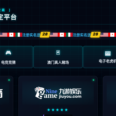
产品与解决方案
科研创新
可持续发展
打造优质牧场
Time:2022-04-11
家畜产业发展大会在呼和浩特市闭幕。
产业发展现状、挑战及发展趋势，会上也有研究员分享了应用