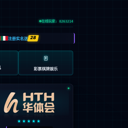
举报平台
Languages
投资者关系
联系我们
职业
于反刍饲料的新技术、新产品。此次大会展现出了