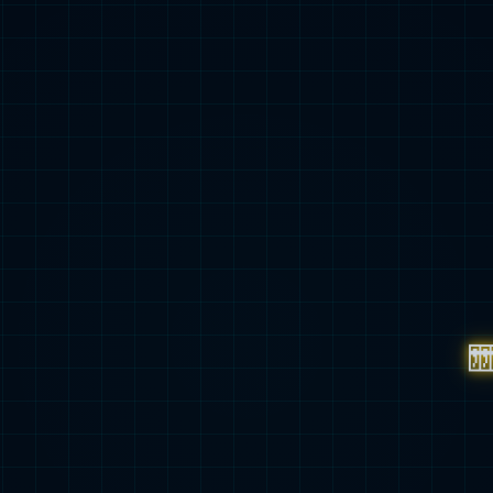
于畜牧行业的改革与创新，并愿意为行业的改革与创新尽自己的一份
种制定了专门的解决方案。
我们希望能够与我们的核心客户一

返回目录