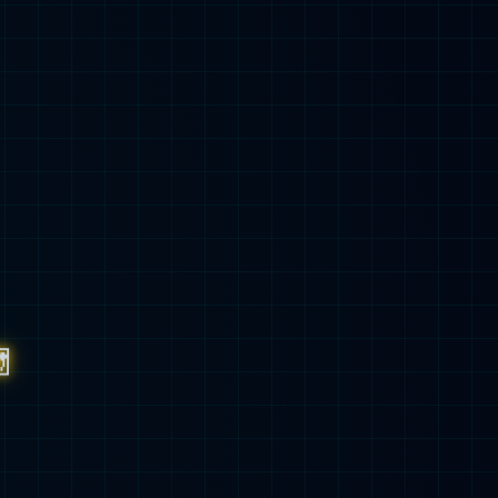
力。
我们的营养成分和添加剂始终专注于家畜，包
起在不同的物种领域内一起推进，为客户提供更多